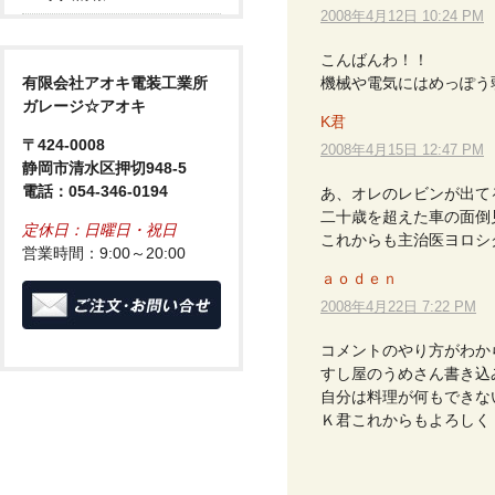
2008年4月12日 10:24 PM
こんばんわ！！
機械や電気にはめっぽう
有限会社アオキ電装工業所
ガレージ☆アオキ
K君
〒424-0008
2008年4月15日 12:47 PM
静岡市清水区押切948-5
電話：054-346-0194
あ、オレのレビンが出てる
二十歳を超えた車の面倒
定休日：日曜日・祝日
これからも主治医ヨロシ
営業時間：9:00～20:00
ａｏｄｅｎ
2008年4月22日 7:22 PM
コメントのやり方がわか
すし屋のうめさん書き込
自分は料理が何もできな
Ｋ君これからもよろしく