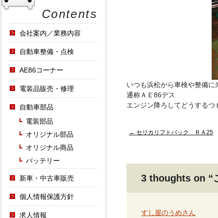
Contents
会社案内／業務内容
自動車整備・点検
AE86コーナー
いつも浜松から車検や整備に
電装品販売・修理
通称ＡＥ86デス
エンジン降ろしてどうするつ
自動車部品
電装部品
Post
←
セリカリフトバック ＲＡ25
オリジナル部品
navigation
オリジナル商品
バッテリー
3 thoughts on “
新車・中古車販売
個人情報保護方針
すし屋のうめさん
求人情報