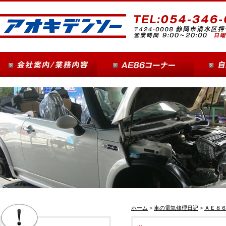
ホーム
>
車の電気修理日記
>
ＡＥ８