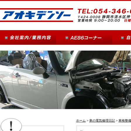
ホーム
>
車の電気修理日記
>
車検整