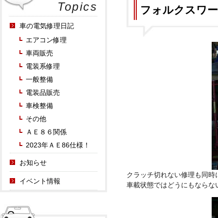
Topics
フォルクスワー
車の電気修理日記
エアコン修理
車両販売
電装系修理
一般整備
電装品販売
車検整備
その他
ＡＥ８６関係
2023年ＡＥ86仕様！
お知らせ
クラッチ切れない修理も同時
イベント情報
車載状態ではどうにもならな