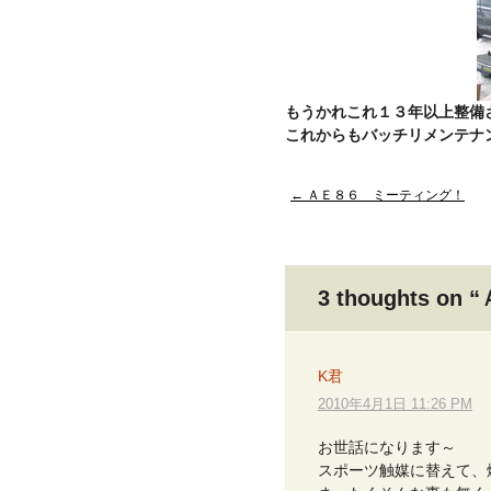
もうかれこれ１３年以上整備
これからもバッチリメンテナン
Post
←
ＡＥ８６ ミーティング！
navigation
3 thoughts on “
K君
2010年4月1日 11:26 PM
お世話になります～
スポーツ触媒に替えて、