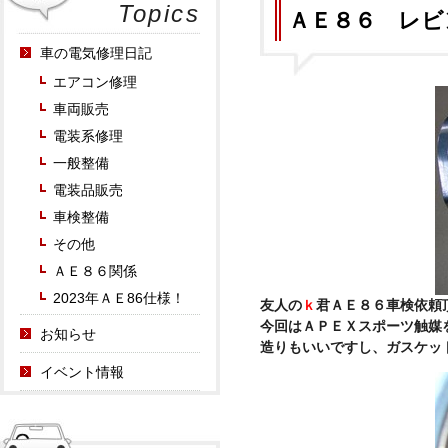
Topics
ＡＥ８６ レビ
車の電気修理日記
エアコン修理
車両販売
電装系修理
一般整備
電装品販売
車検整備
その他
ＡＥ８６関係
2023年ＡＥ86仕様！
友人の
ｋ
君ＡＥ８６車検依頼
今回はＡＰＥＸスポーツ触媒
お知らせ
造りもいいですし、ガスケッ
イベント情報