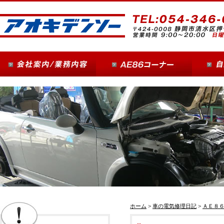
ホーム
>
車の電気修理日記
>
ＡＥ８