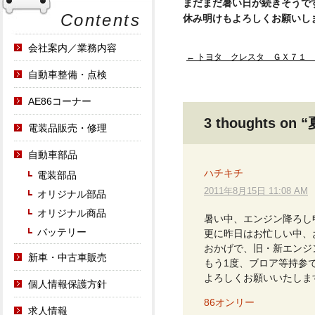
まだまだ暑い日が続きそうで
Contents
休み明けもよろしくお願いし
会社案内／業務内容
Post
←
トヨタ クレスタ ＧＸ７１ 
自動車整備・点検
navigation
AE86コーナー
3 thoughts on “
電装品販売・修理
自動車部品
ハチキチ
電装部品
2011年8月15日 11:08 AM
オリジナル部品
オリジナル商品
暑い中、エンジン降ろし
バッテリー
更に昨日はお忙しい中、
おかげで、旧・新エンジ
新車・中古車販売
もう1度、ブロア等持参
よろしくお願いいたしま
個人情報保護方針
86オンリー
求人情報