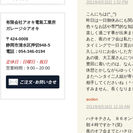
2011年8月15日 1:52 PM
こんにちは(^_^)
昨日は一日御休みにも関
有限会社アオキ電装工業所
色々なお話や専門的な知
ガレージ☆アオキ
楽しく過ごす事が出来ました
〒424-0008
あと、夜のオフ会は私た
静岡市清水区押切948-5
タイミングで一日２度おい
電話：054-346-0194
久しぶりにお会いした方も
あの後、大工屋さんにつ
定休日：日曜日・祝日
豊田に着いたのは、なんと
営業時間：9:00～20:00
休憩とかしながらゆっく
またヘンタイ二人組が寄
相手してくださいね（＾
すみません、長くなりま
aoden
2011年8月16日 12:10 AM
ハチキチさん ８６オン
朝４時ですか？(笑)
夜のオフ会までとハチロク