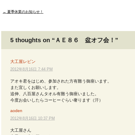
Post
←
夏季休業のお知らせ！
navigation
5 thoughts on “
ＡＥ８６ 盆オフ会！
”
大工屋レビン
2012年8月16日 7:44 PM
アオキ君をはじめ、参加された方有難う御座います。
また宜しくお願いします。
追伸、八百屋さんタオル有難う御座いました。
今度お会いしたらコーヒーぐらい奢ります（汗）
aoden
2012年8月16日 10:37 PM
大工屋さん