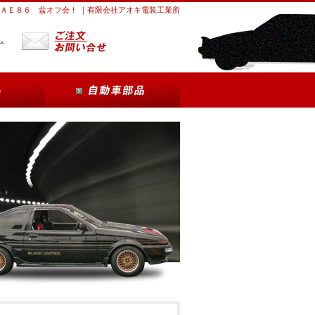
ＡＥ８６ 盆オフ会！ ｜有限会社アオキ電装工業所
ム