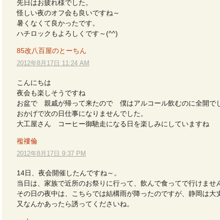
先日はお疲れ様でした。
怪しい夜のオフ会も良いですね～
暑くなくて良かったです。
ハチロックもよろしくです～(^^)
85改八百屋のとーちん
2012年8月17日 11:24 AM
こんにちは
夜会も楽しそうですね
お盆で 親戚が帰って来たので 僕はアルコール飲むのに全開で
おかげで次の日仕事になりませんでした。
大工屋さん コーヒー御馳走になる日を楽しみにしていますね
襤褸倫
2012年8月17日 9:37 PM
14日、夜会開催したんですね～。
当日は、家族で近所のお祭りに行って、飲んで食ってで行けませ
その日の夜中は、こちらでは結構雨が降ったのですが、静岡は大
又なんかあったら誘ってくださいね。