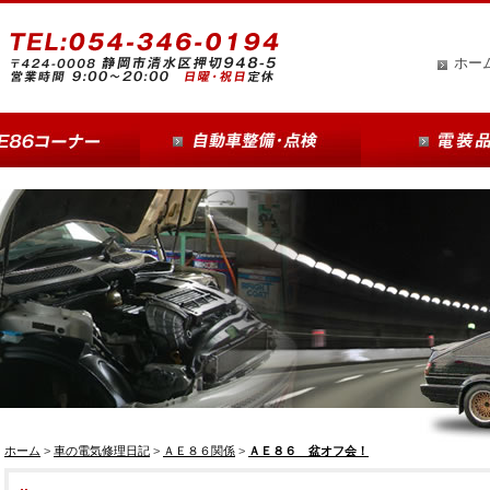
ホー
ホーム
>
車の電気修理日記
>
ＡＥ８６関係
>
ＡＥ８６ 盆オフ会！