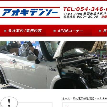
ホーム
>
車の電気修理日記
>
ＡＥ８