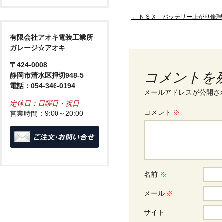
Post
←
ＮＳＸ バッテリー上がり修理
navigation
有限会社アオキ電装工業所
ガレージ☆アオキ
〒424-0008
コメントを
静岡市清水区押切948-5
電話：054-346-0194
メールアドレスが公開さ
定休日：日曜日・祝日
コメント
※
営業時間：9:00～20:00
名前
※
メール
※
サイト