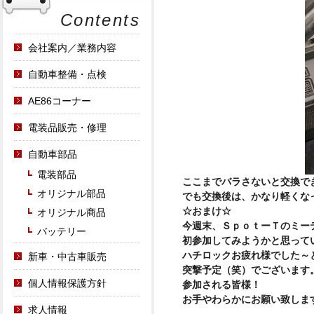
Contents
会社案内／業務内容
自動車整備・点検
AE86コーナー
電装品販売・修理
自動車部品
電装部品
ここまでバラさないと交換で
オリジナル部品
でも交換後は、かなり軽くな
☆おまけ☆
オリジナル商品
今週末、ＳｐｏｔーＴのミー
バッテリー
初参加してみようかと思って
ハチロックお疲れ様でした～
新車・中古車販売
突撃予定（笑）でございます
個人情報保護方針
参加される皆様！
お手やわらかにお願い致します！
求人情報