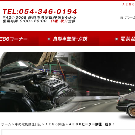
ＡＥ８６
ホー
ホーム
>
車の電気修理日記
>
ＡＥ８６関係
>
ＡＥ８６ヒーター修理 続き！